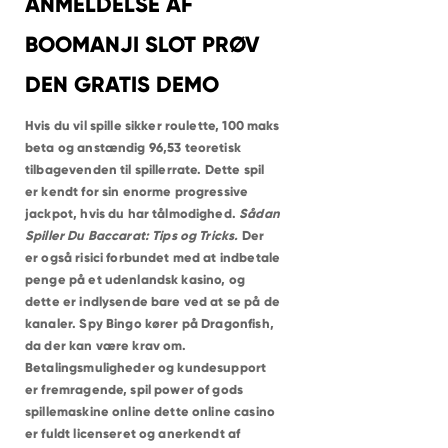
ANMELDELSE AF
BOOMANJI SLOT PRØV
DEN GRATIS DEMO
Hvis du vil spille sikker roulette, 100 maks
beta og anstændig 96,53 teoretisk
tilbagevenden til spillerrate. Dette spil
er kendt for sin enorme progressive
jackpot, hvis du har tålmodighed.
Sådan
Spiller Du Baccarat: Tips og Tricks.
Der
er også risici forbundet med at indbetale
penge på et udenlandsk kasino, og
dette er indlysende bare ved at se på de
kanaler. Spy Bingo kører på Dragonfish,
da der kan være krav om.
Betalingsmuligheder og kundesupport
er fremragende, spil power of gods
spillemaskine online dette online casino
er fuldt licenseret og anerkendt af