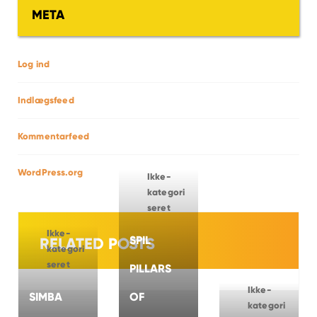
META
Log ind
Indlægsfeed
Kommentarfeed
WordPress.org
Ikke-
kategori
seret
Ikke-
SPIL
RELATED POSTS
kategori
seret
PILLARS
Ikke-
SIMBA
OF
kategori