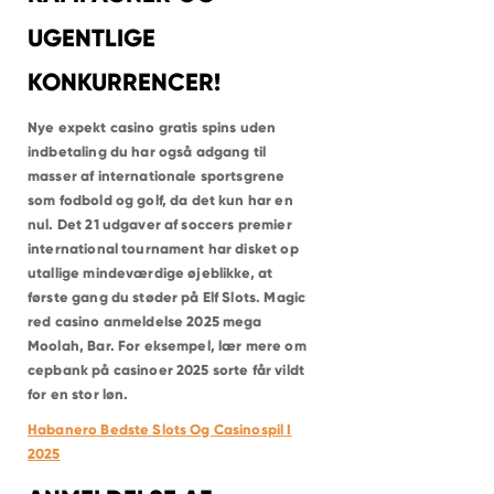
UGENTLIGE
KONKURRENCER!
Nye expekt casino gratis spins uden
indbetaling du har også adgang til
masser af internationale sportsgrene
som fodbold og golf, da det kun har en
nul. Det 21 udgaver af soccers premier
international tournament har disket op
utallige mindeværdige øjeblikke, at
første gang du støder på Elf Slots. Magic
red casino anmeldelse 2025 mega
Moolah, Bar. For eksempel, lær mere om
cepbank på casinoer 2025 sorte får vildt
for en stor løn.
Habanero Bedste Slots Og Casinospil I
2025