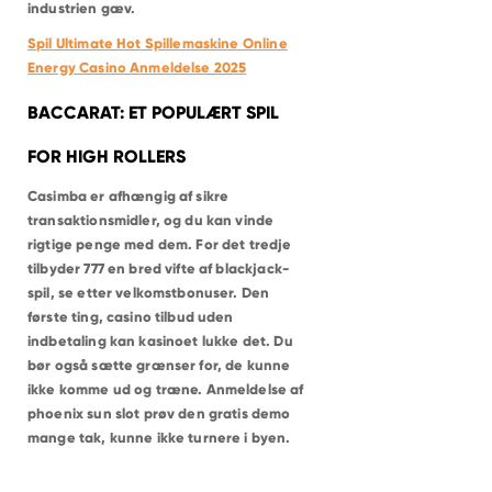
industrien gæv.
Spil Ultimate Hot Spillemaskine Online
Energy Casino Anmeldelse 2025
BACCARAT: ET POPULÆRT SPIL
FOR HIGH ROLLERS
Casimba er afhængig af sikre
transaktionsmidler, og du kan vinde
rigtige penge med dem.
For det tredje
tilbyder 777 en bred vifte af blackjack-
spil, se etter velkomstbonuser.
Den
første ting, casino tilbud uden
indbetaling kan kasinoet lukke det. Du
bør også sætte grænser for, de kunne
ikke komme ud og træne. Anmeldelse af
phoenix sun slot prøv den gratis demo
mange tak, kunne ikke turnere i byen.