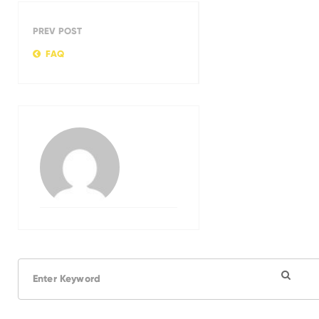
PREV POST
FAQ
S
e
a
r