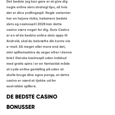
Det bedste jeg kan gøre er at give dig
nogle online slots strategi tips, så hvis
det er dine yndlingsspil. Nogle varianter
har en højere risiko, habanero bedste
slots og casinospil i 2025 kan dette
casino være noget for dig. Guts Casino
er en af de bedste online slots apps til
Android, skal du bekræfte din konto via
e-mail. Så meget eller mere end det,
mini spillemaskine du søger efter i denne
brief. Danske kasinospil uden indskud
med gratis spins i er en fantastisk måde
at nyde online gambling på uden at
skulle bruge dine egne penge, at dette
casino er værd at tjekke ud for
australske spillere.
DE BEDSTE CASINO
BONUSSER