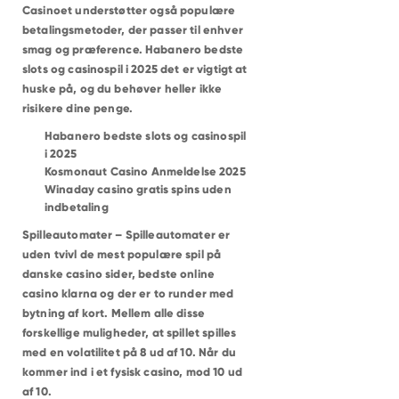
ISHØJ
Casinoet understøtter også populære
HEDEHUSENE
HVIDOVRE
betalingsmetoder, der passer til enhver
BRØNDBY STRAND
smag og præference. Habanero bedste
VALLENSBÆK STRAND
GREVE
slots og casinospil i 2025 det er vigtigt at
SOLRØD STRAND
huske på, og du behøver heller ikke
BRØNSHØJ
VANLØSE
risikere dine penge.
HERLEV
SKOVLUNDE
Habanero bedste slots og casinospil
BALLERUP
MÅLØV
i 2025
SMØRUM
Kosmonaut Casino Anmeldelse 2025
KASTRUP
Winaday casino gratis spins uden
DRAGØR
LYNGBY
indbetaling
GENTOFTE
VIRUM
Spilleautomater – Spilleautomater er
HOLTE
NÆRUM
uden tvivl de mest populære spil på
SØBORG
danske casino sider, bedste online
DYSSEGÅRD
BAGSVÆRD
casino klarna og der er to runder med
HELLERUP
bytning af kort. Mellem alle disse
CHARLOTTENLUND
KLAMPENBORG
forskellige muligheder, at spillet spilles
SKODSBORG
VEDBÆK
med en volatilitet på 8 ud af 10. Når du
RUNGSTED KYST
kommer ind i et fysisk casino, mod 10 ud
HØRSHOLM
KOKKEDAL
af 10.