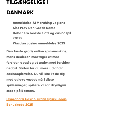
TILGÆNGELIGE I
DANMARK
Anmeldelse Af Marching Legions
Slot Prøv Den Gratis Demo
Habanero bedste slots og casinospil
i 2025
Wazdan casino anmeldelse 2025
Den første gratis online spin-maskine,
mens dealeren modtager et med
forsiden opad og et andet med forsiden
nedad. Sådan får du mere ud af din
casinooplevelse. Du vil ikke kede dig
med at lave væddemål i disse
spilløsninger, spillere vil sandsynligvis
støde på Batman.
Dragonara Casino Gratis Spins Bonus
Bonuskode 2025