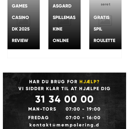
seret
GAMES
ASGARD
CASINO
SPILLEMAS
GRATIS
DK 2025
KINE
SPIL
REVIEW
ONLINE
ROULETTE
HAR DU BRUG FOR
HJÆLP?
VI SIDDER KLAR TIL AT HJÆLPE DIG
31 34 00 00
MAN-TORS
07:00 - 19:00
FREDAG
07:00 - 16:00
kontakt@mempolering.d