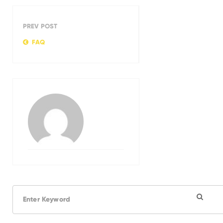
PREV POST
FAQ
S
e
a
r