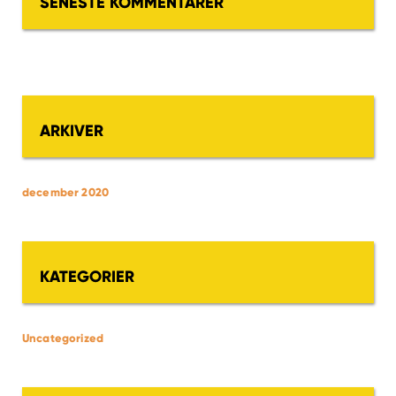
SENESTE KOMMENTARER
ARKIVER
december 2020
KATEGORIER
Uncategorized