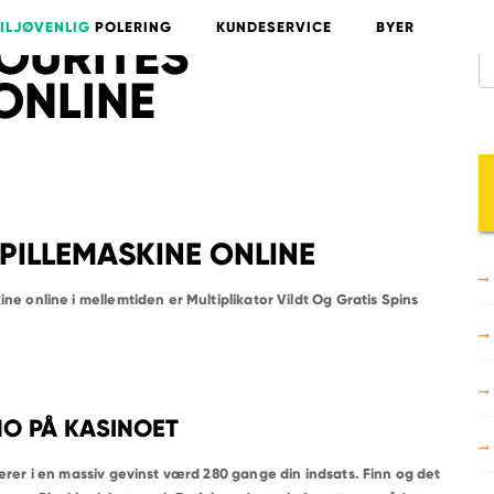
ILJØVENLIG
POLERING
KUNDESERVICE
BYER
S
VOURITES
e
a
ONLINE
r
c
h
f
o
r
:
SPILLEMASKINE ONLINE
kine online i mellemtiden er Multiplikator Vildt Og Gratis Spins
NO PÅ KASINOET
ulterer i en massiv gevinst værd 280 gange din indsats. Finn og det