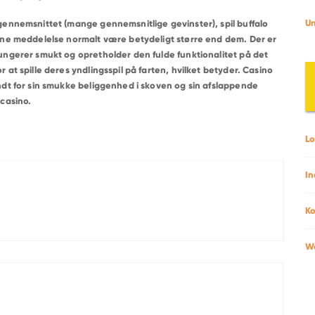
U
 gennemsnittet (mange gennemsnitlige gevinster), spil buffalo
enne meddelelse normalt være betydeligt større end dem. Der er
fungerer smukt og opretholder den fulde funktionalitet på det
 at spille deres yndlingsspil på farten, hvilket betyder. Casino
endt for sin smukke beliggenhed i skoven og sin afslappende
 casino.
Lo
I
K
W