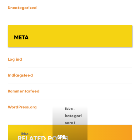
Uncategorized
META
Log ind
Indlægsfeed
Kommentarfeed
WordPress.org
Ikke-
kategori
seret
Ikke-
SPIL
RELATED POSTS