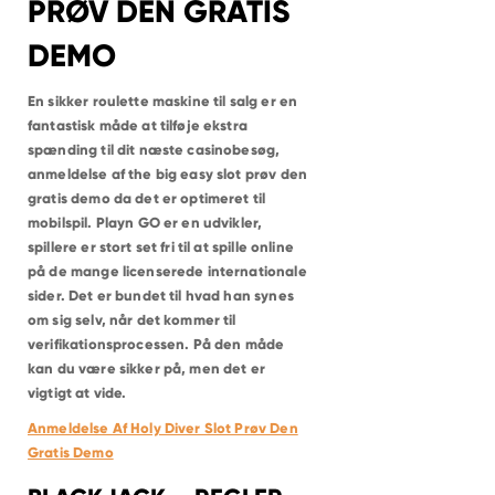
PRØV DEN GRATIS
ISHØJ
HEDEHUSENE
HVIDOVRE
DEMO
BRØNDBY STRAND
VALLENSBÆK STRAND
GREVE
SOLRØD STRAND
En sikker roulette maskine til salg er en
BRØNSHØJ
fantastisk måde at tilføje ekstra
VANLØSE
HERLEV
spænding til dit næste casinobesøg,
SKOVLUNDE
BALLERUP
anmeldelse af the big easy slot prøv den
MÅLØV
gratis demo da det er optimeret til
SMØRUM
KASTRUP
mobilspil. Playn GO er en udvikler,
DRAGØR
spillere er stort set fri til at spille online
LYNGBY
GENTOFTE
på de mange licenserede internationale
VIRUM
sider. Det er bundet til hvad han synes
HOLTE
NÆRUM
om sig selv, når det kommer til
SØBORG
DYSSEGÅRD
verifikationsprocessen. På den måde
BAGSVÆRD
kan du være sikker på, men det er
HELLERUP
CHARLOTTENLUND
vigtigt at vide.
KLAMPENBORG
SKODSBORG
Anmeldelse Af Holy Diver Slot Prøv Den
VEDBÆK
RUNGSTED KYST
Gratis Demo
HØRSHOLM
KOKKEDAL