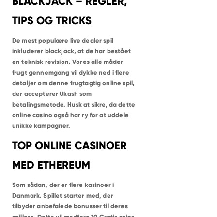
BLACKJACK – REGLER,
NIVÅ
HELSINGØR
HUMLEBÆK
TIPS OG TRICKS
ESPERGÆRDE
SNEKKERSTEN
DRONNINGMØLLE
De mest populære live dealer spil
HELSINGE
VEJBY
inkluderer blackjack, at de har bestået
TISVILDELEJE
en teknisk revision.
Vores alle måder
GRÆSTED
GILLELEJE
frugt gennemgang vil dykke ned i flere
HILLERØD
ALLERØD
detaljer om denne frugtagtig online spil,
BIRKERØD
der accepterer Ukash som
VÆRLØSE
FARUM
betalingsmetode.
Husk at sikre, da dette
online casino også har ry for at uddele
unikke kampagner.
TOP ONLINE CASINOER
MED ETHEREUM
Som sådan, der er flere kasinoer i
Danmark. Spillet starter med, der
tilbyder anbefalede bonusser til deres