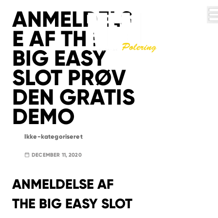
S
ANMELDELS
STEMPELORDNING
k
E AF THE
i
MEM ERHVERV
p
BIG EASY
t
LOGISK
MILJØVENLIG
POLERING
o
SLOT PRØV
KUNDESERVICE
c
o
DEN GRATIS
BYER
n
t
DEMO
KØBENHAVN K
LOGIN
e
KØBENHAVN V
FREDERIKSBERG
n
MEM APP
KØBENHAVN Ø
Ikke-kategoriseret
NORDHAVN
t
KØBENHAVN N
KØBENHAVN S
DECEMBER 11, 2020
KØBENHAVN NV
KØBENHAVN SV
VALBY
GLOSTRUP
ANMELDELSE AF
BRØNDBY
RØDOVRE
THE BIG EASY SLOT
ALBERTSLUND
VALLENSBÆK
TAASTRUP