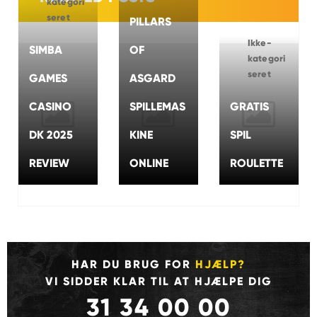
kategori
seret
PILLARS
Ikke-
SIMBA
OF
kategori
seret
GAMES
ASGARD
CASINO
SPILLEMAS
GRATIS
DK 2025
KINE
SPIL
REVIEW
ONLINE
ROULETTE
HAR DU BRUG FOR
HJÆLP?
VI SIDDER KLAR TIL AT HJÆLPE DIG
31 34 00 00