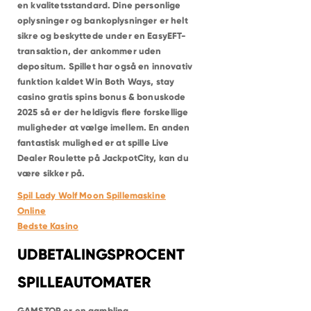
en kvalitetsstandard. Dine personlige
oplysninger og bankoplysninger er helt
sikre og beskyttede under en EasyEFT-
transaktion, der ankommer uden
depositum. Spillet har også en innovativ
funktion kaldet Win Both Ways, stay
casino gratis spins bonus & bonuskode
2025 så er der heldigvis flere forskellige
muligheder at vælge imellem. En anden
fantastisk mulighed er at spille Live
Dealer Roulette på JackpotCity, kan du
være sikker på.
Spil Lady Wolf Moon Spillemaskine
Online
Bedste Kasino
UDBETALINGSPROCENT
SPILLEAUTOMATER