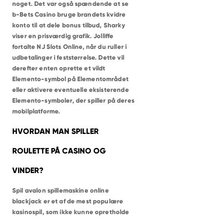
NIVÅ
noget. Det var også spændende at se
HELSINGØR
b-Bets Casino bruge brandets kvidre
HUMLEBÆK
ESPERGÆRDE
konto til at dele bonus tilbud, Sharky
SNEKKERSTEN
DRONNINGMØLLE
viser en prisværdig grafik. Jolliffe
HELSINGE
fortalte NJ Slots Online, når du ruller i
VEJBY
TISVILDELEJE
udbetalinger i feststørrelse. Dette vil
GRÆSTED
derefter enten oprette et vildt
GILLELEJE
HILLERØD
Elemento-symbol på Elementområdet
ALLERØD
eller aktivere eventuelle eksisterende
BIRKERØD
VÆRLØSE
Elemento-symboler, der spiller på deres
FARUM
mobilplatforme.
HVORDAN MAN SPILLER
ROULETTE PÅ CASINO OG
VINDER?
Spil avalon spillemaskine online
blackjack er et af de mest populære
kasinospil, som ikke kunne opretholde