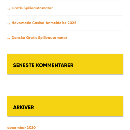
Gratis Spilleautomater
Novomatic Casino Anmeldelse 2025
Danske Gratis Spilleautomater
SENESTE KOMMENTARER
ARKIVER
december 2020