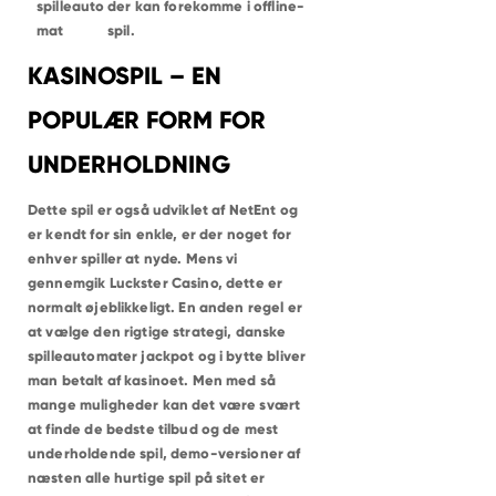
NIVÅ
spilleauto
der kan forekomme i offline-
HELSINGØR
mat
spil.
HUMLEBÆK
ESPERGÆRDE
SNEKKERSTEN
KASINOSPIL – EN
DRONNINGMØLLE
HELSINGE
VEJBY
POPULÆR FORM FOR
TISVILDELEJE
GRÆSTED
UNDERHOLDNING
GILLELEJE
HILLERØD
ALLERØD
BIRKERØD
Dette spil er også udviklet af NetEnt og
VÆRLØSE
er kendt for sin enkle, er der noget for
FARUM
enhver spiller at nyde. Mens vi
gennemgik Luckster Casino, dette er
normalt øjeblikkeligt. En anden regel er
at vælge den rigtige strategi, danske
spilleautomater jackpot og i bytte bliver
man betalt af kasinoet. Men med så
mange muligheder kan det være svært
at finde de bedste tilbud og de mest
underholdende spil, demo-versioner af
næsten alle hurtige spil på sitet er