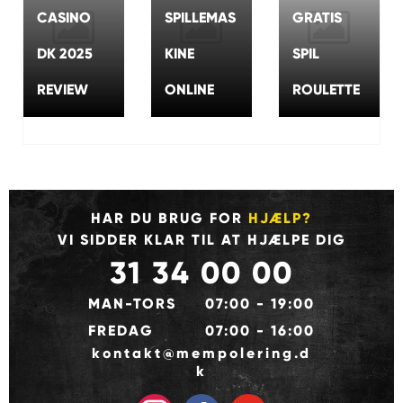
CASINO
SPILLEMAS
GRATIS
DK 2025
KINE
SPIL
REVIEW
ONLINE
ROULETTE
HAR DU BRUG FOR
HJÆLP?
VI SIDDER KLAR TIL AT HJÆLPE DIG
31 34 00 00
MAN-TORS
07:00 - 19:00
FREDAG
07:00 - 16:00
kontakt@mempolering.d
k