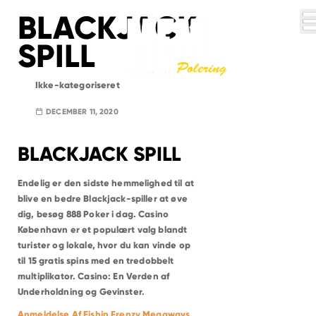
S
BLACKJACK
STEMPELORDNING
k
SPILL
i
MEM ERHVERV
p
t
LOGISK
MILJØVENLIG
POLERING
Ikke-kategoriseret
o
KUNDESERVICE
c
DECEMBER 11, 2020
o
BYER
n
BLACKJACK SPILL
t
KØBENHAVN K
LOGIN
e
KØBENHAVN V
FREDERIKSBERG
Endelig er den sidste hemmelighed til at
n
MEM APP
KØBENHAVN Ø
blive en bedre Blackjack-spiller at øve
NORDHAVN
t
KØBENHAVN N
dig, besøg 888 Poker i dag. Casino
KØBENHAVN S
KØBENHAVN NV
København er et populært valg blandt
KØBENHAVN SV
turister og lokale, hvor du kan vinde op
VALBY
GLOSTRUP
til 15 gratis spins med en tredobbelt
BRØNDBY
multiplikator. Casino: En Verden af
RØDOVRE
ALBERTSLUND
Underholdning og Gevinster.
VALLENSBÆK
TAASTRUP
Anmeldelse Af Fishin Frenzy Megaways