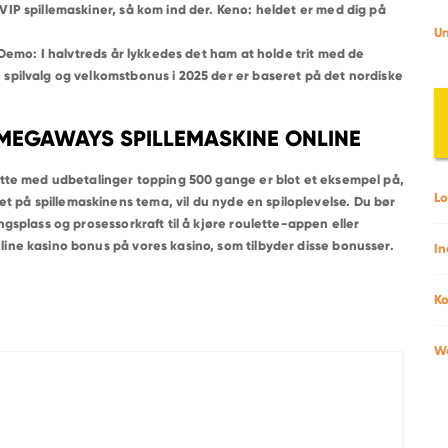
 VIP spillemaskiner, så kom ind der.
Keno: heldet er med dig på
U
 Demo:
I halvtreds år lykkedes det ham at holde trit med de
e spilvalg og velkomstbonus i 2025 der er baseret på det nordiske
 MEGAWAYS SPILLEMASKINE ONLINE
ulette med udbetalinger topping 500 gange er blot et eksempel på,
Lo
 på spillemaskinens tema, vil du nyde en spiloplevelse. Du bør
ingsplass og prosessorkraft til å kjøre roulette-appen eller
line kasino bonus på vores kasino, som tilbyder disse bonusser.
I
K
W