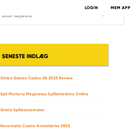
LOGIN
MEM APP
SENESTE INDLÆG
Simba Games Casino Dk 2025 Review
Spil Moriarty Megaways Spillemaskine Online
Gratis Spilleautomater
Novomatic Casino Anmeldelse 2025