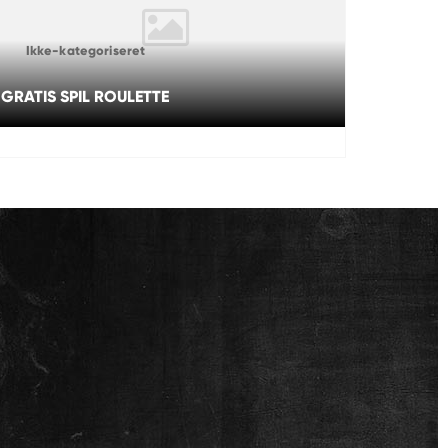
Ikke-kategoriseret
GRATIS SPIL ROULETTE