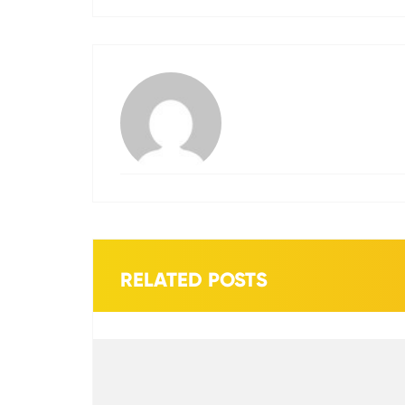
RELATED POSTS