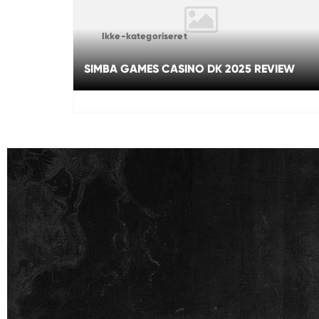
Ikke-kategoriseret
SIMBA GAMES CASINO DK 2025 REVIEW