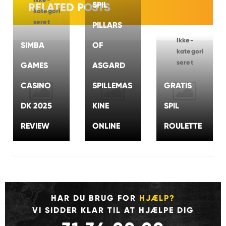
Ikke-
SPIL
RELATED POSTS
kategori
seret
PILLARS
Ikke-
SIMBA
OF
kategori
seret
GAMES
ASGARD
CASINO
SPILLEMAS
GRATIS
DK 2025
KINE
SPIL
REVIEW
ONLINE
ROULETTE
HAR DU BRUG FOR
HJÆLP?
VI SIDDER KLAR TIL AT HJÆLPE DIG