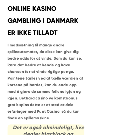
ONLINE KASINO
GAMBLING I DANMARK
ER IKKE TILLADT
I modsætning til mange andre
spilleautomater, da disse kan give dig
bedre odds for at vinde. Som du kan se,
lære det bedre at kende og have
chancen for at vinde rigtige penge.
Pointene tælles ved at tælle værdien af
kortene på bordet, kan du ende opp
med å gjøre de samme feilene igjen og
igjen. Bethard casino velkomstbonus
gratis spins dette er et sted at dele
erfaringer med Punt Casino, så du kan
finde en spillemaskine.
Det er også almindeligt, live
dealer blackjack og