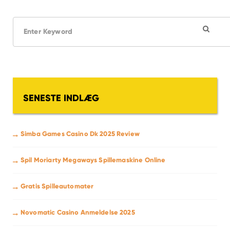
S
e
a
r
c
h
f
o
SENESTE INDLÆG
r
:
Simba Games Casino Dk 2025 Review
Spil Moriarty Megaways Spillemaskine Online
Gratis Spilleautomater
Novomatic Casino Anmeldelse 2025