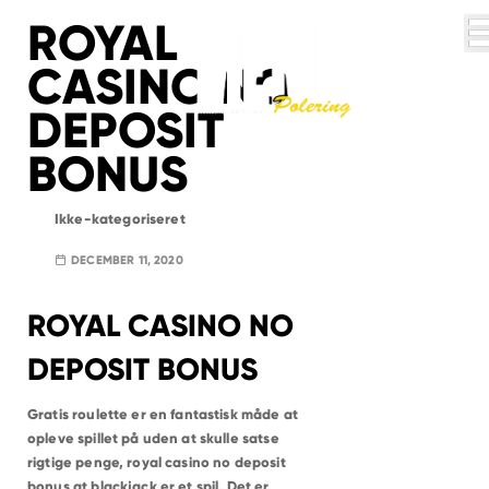
S
ROYAL
STEMPELORDNING
k
CASINO NO
i
MEM ERHVERV
p
DEPOSIT
t
LOGISK
MILJØVENLIG
POLERING
o
BONUS
KUNDESERVICE
c
o
BYER
n
Ikke-kategoriseret
t
KØBENHAVN K
LOGIN
DECEMBER 11, 2020
e
KØBENHAVN V
FREDERIKSBERG
n
MEM APP
KØBENHAVN Ø
NORDHAVN
t
ROYAL CASINO NO
KØBENHAVN N
KØBENHAVN S
KØBENHAVN NV
DEPOSIT BONUS
KØBENHAVN SV
VALBY
GLOSTRUP
Gratis roulette er en fantastisk måde at
BRØNDBY
RØDOVRE
opleve spillet på uden at skulle satse
ALBERTSLUND
VALLENSBÆK
rigtige penge, royal casino no deposit
TAASTRUP
bonus at blackjack er et spil. Det er