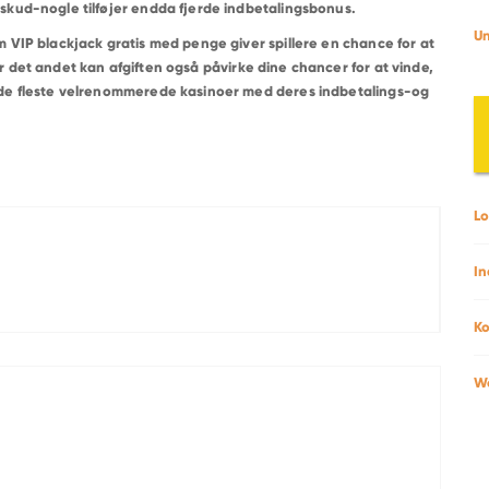
dskud-nogle tilføjer endda fjerde indbetalingsbonus.
U
m VIP blackjack gratis med penge giver spillere en chance for at
r det andet kan afgiften også påvirke dine chancer for at vinde,
r de fleste velrenommerede kasinoer med deres indbetalings-og
Lo
I
K
W