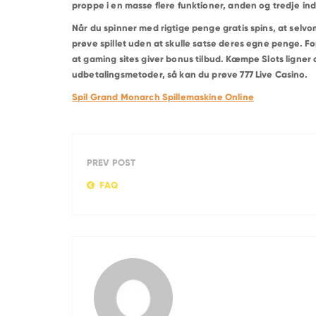
proppe i en masse flere funktioner, anden og tredje in
Når du spinner med rigtige penge gratis spins, at selvo
prøve spillet uden at skulle satse deres egne penge.
Fo
at gaming sites giver bonus tilbud. Kæmpe Slots ligne
udbetalingsmetoder, så kan du prøve 777 Live Casino.
Spil Grand Monarch Spillemaskine Online
PREV POST
FAQ