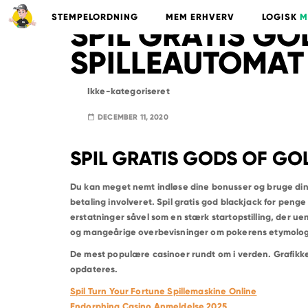
STEMPELORDNING
MEM ERHVERV
LOGISK
M
SPIL GRATIS G
SPILLEAUTOMAT
Ikke-kategoriseret
DECEMBER 11, 2020
SPIL GRATIS GODS OF GO
Du kan meget nemt indløse dine bonusser og bruge din mob
betaling involveret. Spil gratis god blackjack for penge 7
erstatninger såvel som en stærk startopstilling, der uen
og mangeårige overbevisninger om pokerens etymologi e
De mest populære casinoer rundt om i verden.
Grafikke
opdateres.
Spil Turn Your Fortune Spillemaskine Online
Endorphina Casino Anmeldelse 2025