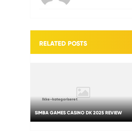
RELATED POSTS
Ikke-kategoriseret
SIMBA GAMES CASINO DK 2025 REVIEW