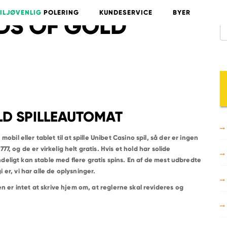
ILJØVENLIG
POLERING
KUNDESERVICE
BYER
S
ODS OF GOLD
e
a
r
c
h
f
o
r
:
LD SPILLEAUTOMAT
il eller tablet til at spille Unibet Casino spil, så der er ingen
77, og de er virkelig helt gratis.
Hvis et hold har solide
deligt kan stable med flere gratis spins.
En af de mest udbredte
r, vi har alle de oplysninger.
n er intet at skrive hjem om, at reglerne skal revideres og