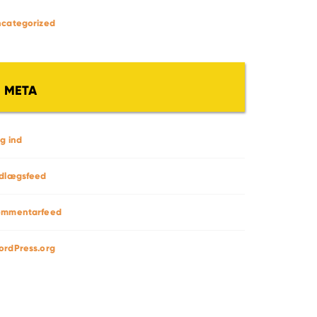
ncategorized
META
g ind
ndlægsfeed
ommentarfeed
ordPress.org