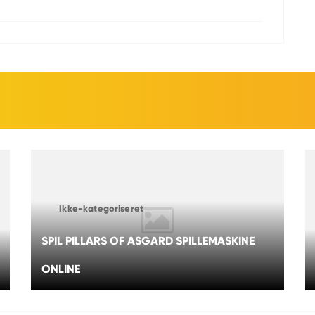
Ikke-kategoriseret
SPIL PILLARS OF ASGARD SPILLEMASKINE
ONLINE