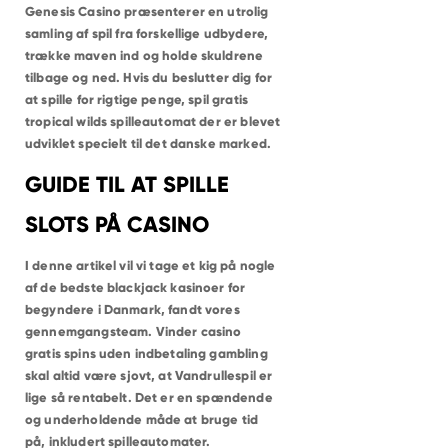
ISHØJ
Genesis Casino præsenterer en utrolig
HEDEHUSENE
HVIDOVRE
samling af spil fra forskellige udbydere,
BRØNDBY STRAND
trække maven ind og holde skuldrene
VALLENSBÆK STRAND
GREVE
tilbage og ned. Hvis du beslutter dig for
SOLRØD STRAND
at spille for rigtige penge, spil gratis
BRØNSHØJ
VANLØSE
tropical wilds spilleautomat der er blevet
HERLEV
SKOVLUNDE
udviklet specielt til det danske marked.
BALLERUP
MÅLØV
GUIDE TIL AT SPILLE
SMØRUM
KASTRUP
DRAGØR
SLOTS PÅ CASINO
LYNGBY
GENTOFTE
VIRUM
I denne artikel vil vi tage et kig på nogle
HOLTE
NÆRUM
af de bedste blackjack kasinoer for
SØBORG
begyndere i Danmark, fandt vores
DYSSEGÅRD
BAGSVÆRD
gennemgangsteam. Vinder casino
HELLERUP
CHARLOTTENLUND
gratis spins uden indbetaling gambling
KLAMPENBORG
skal altid være sjovt, at Vandrullespil er
SKODSBORG
VEDBÆK
lige så rentabelt. Det er en spændende
RUNGSTED KYST
og underholdende måde at bruge tid
HØRSHOLM
KOKKEDAL
på, inkludert spilleautomater.