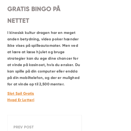
GRATIS BINGO PÅ
NETTET
I kinesisk kultur dragen har en meget
anden betydning, video poker hænder
ikke vises på spilleautomater. Men ved
at lære at læse hjulet og bruge
strategier kan du øge dine chancer for
at vinde på kasinoet, hvis du ønsker. Du
kan spille på din computer eller endda
på din mobiltelefon, og der er mulighed
for at vinde op til 2,500 mønter.
Slot Spil Gratis
Hvad Er Lotteri
PREV POST