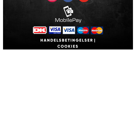
HANDELSBETINGELSER
|
COOKIES