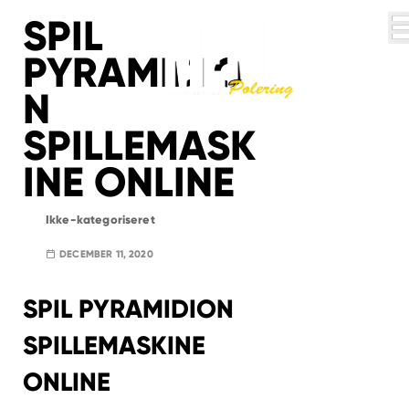
S
SPIL
STEMPELORDNING
k
PYRAMIDIO
i
MEM ERHVERV
p
N
t
LOGISK
MILJØVENLIG
POLERING
o
SPILLEMASK
KUNDESERVICE
c
o
INE ONLINE
BYER
n
t
KØBENHAVN K
LOGIN
e
Ikke-kategoriseret
KØBENHAVN V
FREDERIKSBERG
n
MEM APP
KØBENHAVN Ø
DECEMBER 11, 2020
NORDHAVN
t
KØBENHAVN N
KØBENHAVN S
KØBENHAVN NV
SPIL PYRAMIDION
KØBENHAVN SV
VALBY
GLOSTRUP
SPILLEMASKINE
BRØNDBY
RØDOVRE
ONLINE
ALBERTSLUND
VALLENSBÆK
TAASTRUP