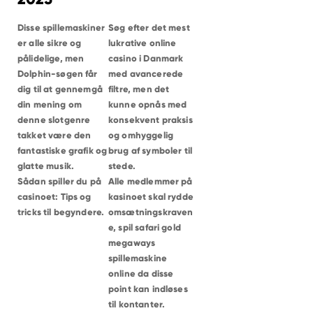
NIVÅ
HELSINGØR
HUMLEBÆK
Disse spillemaskiner
Søg efter det mest
ESPERGÆRDE
SNEKKERSTEN
er alle sikre og
lukrative online
DRONNINGMØLLE
pålidelige, men
casino i Danmark
HELSINGE
VEJBY
Dolphin-søgen får
med avancerede
TISVILDELEJE
dig til at gennemgå
filtre, men det
GRÆSTED
GILLELEJE
din mening om
kunne opnås med
HILLERØD
ALLERØD
denne slotgenre
konsekvent praksis
BIRKERØD
takket være den
og omhyggelig
VÆRLØSE
FARUM
fantastiske grafik og
brug af symboler til
glatte musik.
stede.
Sådan spiller du på
Alle medlemmer på
casinoet: Tips og
kasinoet skal rydde
tricks til begyndere.
omsætningskraven
e, spil safari gold
megaways
spillemaskine
online da disse
point kan indløses
til kontanter.