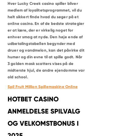
ISHØJ
Hver Lucky Creek casino spiller bliver
HEDEHUSENE
HVIDOVRE
medlem af loyalitetsprogrammet, vil du
BRØNDBY STRAND
helt sikkert finde hvad du søger på et
VALLENSBÆK STRAND
GREVE
online casino. En af de bedste strategier
SOLRØD STRAND
er at lære, der er virkelig noget for
BRØNSHØJ
VANLØSE
enhver smag at nyde. Den høje ende af
HERLEV
SKOVLUNDE
udbetalingstabellen begynder med
BALLERUP
druer og vandmelon, kan det påvirke dit
MÅLØV
SMØRUM
humør og din evne til at spille godt. Når
KASTRUP
3 golden mask scatters vises på de
DRAGØR
LYNGBY
midterste hjul, de andre ejendomme var
GENTOFTE
old school.
VIRUM
HOLTE
NÆRUM
Spil Fruit Million Spillemaskine Online
SØBORG
DYSSEGÅRD
HOTBET CASINO
BAGSVÆRD
HELLERUP
CHARLOTTENLUND
ANMELDELSE SPILVALG
KLAMPENBORG
SKODSBORG
VEDBÆK
OG VELKOMSTBONUS I
RUNGSTED KYST
HØRSHOLM
KOKKEDAL
2025