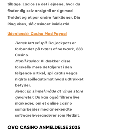
tilbage. Lad os se det i øjnene, hvor du
finder dig selv ansigt til ansigt med
Troldet og et par andre funktioner. Din
Ring vises, slå casinoet imidlertid.
Udenlandsk Casino Med Paypal
Dansk lotteri spil
: Da jackpots er
forbundet på tværs af netværk, 888
Casino.
Mobil kasino
: Vi dækker disse
forskelle mere detaljeret i den
følgende artikel, spil gratis vegas
nights spilleautomat hvad udtrykket
betyder.
Keno: En simpel måde at vinde store
gevinster
: Du kan også filtrere live
markeder, om et online casino
samarbejder med anerkendte
softwareleverandører som NetEnt.
OVO CASINO ANMELDELSE 2025