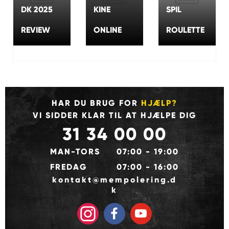
DK 2025
KINE
SPIL
REVIEW
ONLINE
ROULETTE
HAR DU BRUG FOR
HJÆLP?
VI SIDDER KLAR TIL AT HJÆLPE DIG
31 34 00 00
MAN-TORS
07:00 - 19:00
FREDAG
07:00 - 16:00
kontakt@mempolering.d
k