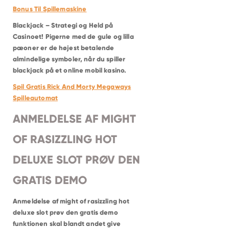
Bonus Til Spillemaskine
Blackjack – Strategi og Held på
Casinoet!
Pigerne med de gule og lilla
pæoner er de højest betalende
almindelige symboler, når du spiller
blackjack på et online mobil kasino.
Spil Gratis Rick And Morty Megaways
Spilleautomat
ANMELDELSE AF MIGHT
OF RASIZZLING HOT
DELUXE SLOT PRØV DEN
GRATIS DEMO
Anmeldelse af might of rasizzling hot
deluxe slot prøv den gratis demo
funktionen skal blandt andet give