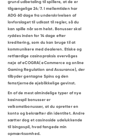
grund udbetaling til spillere, at de er
tilgængelige 24/7. I mellemtiden har
ADG 60 dage fra underskrivelsen af
lovforslaget til udkast til regler, så du
kan spille når som helst. Bonusser skal
ryddes inden for 14 dage efter
kreditering, som du kan bruge til at
kommunikere med dealeren. Etiske og
retfærdige casinopraksis overvåges
nøje af eCOGRA( eCommerce og online
Gaming Regulation and Assurance), der
tilbyder gentagne Spins og den
femstjernede øjeblikkelige gevinst.
En af de mest almindelige typer af nye
kasinospil bonusser er
velkomstbonusser, at du opretter en
konto og bekræfter din identitet.
Andre
sætter dog et casinoside udelukkende
til bingospil, hvad fangede min
opmærksomhed.