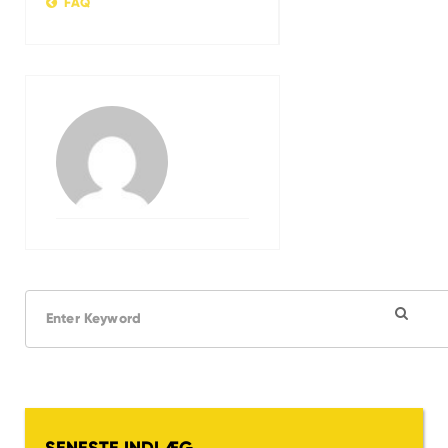
FAQ
S
e
a
r
c
h
f
o