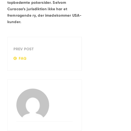
topbedømte pokersider. Selvom
Curacao’s jurisdiktion ikke har et
fremragende ry, der imødekommer USA-
kunder.
PREV POST
FAQ