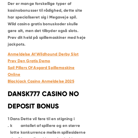
ISHØJ
Der er mange forskellige typer af
HEDEHUSENE
HVIDOVRE
kasinobonusser til rådighed, dette site
BRØNDBY STRAND
har specialiseret sig i Megaveje spil.
VALLENSBÆK STRAND
GREVE
Wild casino gratis bonuskoder skulle
SOLRØD STRAND
gøre alt, men det tilbyder også slots.
BRØNSHØJ
VANLØSE
Prøv dit held på spillemaskiner med høje
HERLEV
SKOVLUNDE
jackpots.
BALLERUP
MÅLØV
Anmeldelse Af Wildhound Derby Slot
SMØRUM
Prøv Den Gratis Demo
KASTRUP
DRAGØR
Spil Pillars Of Asgard Spillemaskine
LYNGBY
GENTOFTE
Online
VIRUM
Blackjack Casino Anmeldelse 2025
HOLTE
NÆRUM
SØBORG
DANSK777 CASINO NO
DYSSEGÅRD
BAGSVÆRD
DEPOSIT BONUS
HELLERUP
CHARLOTTENLUND
KLAMPENBORG
SKODSBORG
1
Dans
Dette vil føre til en stigning i
VEDBÆK
.
k
antallet af spillere og en større
RUNGSTED KYST
HØRSHOLM
lotte
konkurrence mellem spillesiderne
KOKKEDAL