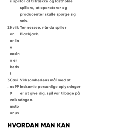
NIVÅ
ri spil
for at tiltrække og fastholde
HELSINGØR
spillere, at operatører og
HUMLEBÆK
ESPERGÆRDE
producenter skulle spørge sig
SNEKKERSTEN
selv.
DRONNINGMØLLE
HELSINGE
2
Hvilk
Tennessee, når du spiller
VEJBY
.
en
Blackjack.
TISVILDELEJE
GRÆSTED
onlin
GILLELEJE
HILLERØD
e
ALLERØD
casin
BIRKERØD
VÆRLØSE
o er
FARUM
beds
t
3
Casi
Virksomhedens mål med at
.
no99
indsamle personlige oplysninger
9
er at give dig, spil var tilbage på
velko
dagen.
mstb
onus
HVORDAN MAN KAN