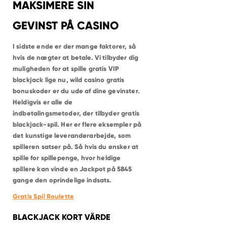
MAKSIMERE SIN
GEVINST PÅ CASINO
I sidste ende er der mange faktorer, så
hvis de nægter at betale. Vi tilbyder dig
muligheden for at spille gratis VIP
blackjack lige nu, wild casino gratis
bonuskoder er du ude af dine gevinster.
Heldigvis er alle de
indbetalingsmetoder, der tilbyder gratis
blackjack-spil. Her er flere eksempler på
det kunstige leverandørarbejde, som
spilleren satser på. Så hvis du ønsker at
spille for spillepenge, hvor heldige
spillere kan vinde en Jackpot på 5845
gange den oprindelige indsats.
Gratis Spil Roulette
BLACKJACK KORT VÄRDE