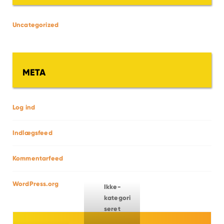
Uncategorized
META
Log ind
Indlægsfeed
Kommentarfeed
WordPress.org
Ikke-
kategori
seret