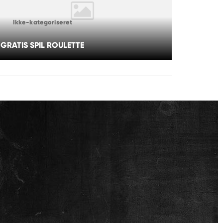
Ikke-kategoriseret
GRATIS SPIL ROULETTE