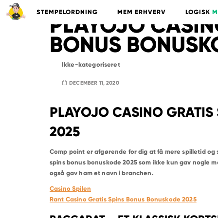
STEMPELORDNING
MEM ERHVERV
LOGISK
M
PLAYOJO CASIN
BONUS BONUSKO
Ikke-kategoriseret
DECEMBER 11, 2020
PLAYOJO CASINO GRATIS
2025
Comp point er afgørende for dig at få mere spilletid og 
spins bonus bonuskode 2025 som ikke kun gav nogle me
også gav ham et navn i branchen.
Casino Spilen
Rant Casino Gratis Spins Bonus Bonuskode 2025