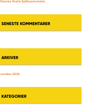
Danske Gratis Spilleautomater
SENESTE KOMMENTARER
ARKIVER
ecember 2020
KATEGORIER