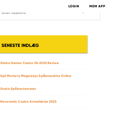
LOGIN
MEM APP
SENESTE INDLÆG
Simba Games Casino Dk 2025 Review
Spil Moriarty Megaways Spillemaskine Online
Gratis Spilleautomater
Novomatic Casino Anmeldelse 2025