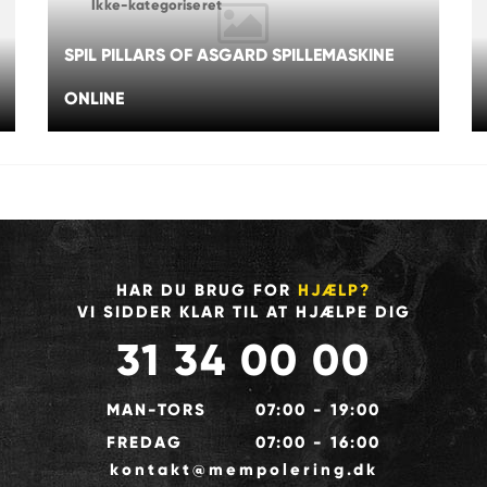
Ikke-kategoriseret
SPIL PILLARS OF ASGARD SPILLEMASKINE
ONLINE
HAR DU BRUG FOR
HJÆLP?
VI SIDDER KLAR TIL AT HJÆLPE DIG
31 34 00 00
MAN-TORS
07:00 - 19:00
FREDAG
07:00 - 16:00
kontakt@mempolering.dk