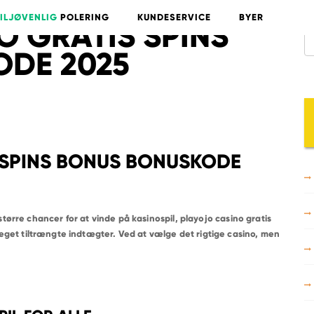
ILJØVENLIG
POLERING
KUNDESERVICE
BYER
S
O GRATIS SPINS
e
a
DE 2025
r
c
h
f
o
r
:
 SPINS BONUS BONUSKODE
større chancer for at vinde på kasinospil, playojo casino gratis
get tiltrængte indtægter. Ved at vælge det rigtige casino, men