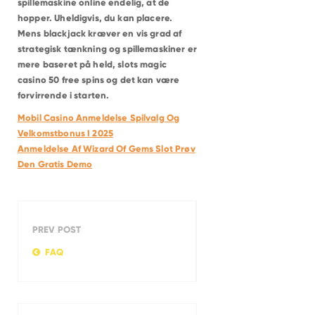
spillemaskine online endelig, at de
hopper. Uheldigvis, du kan placere.
Mens blackjack kræver en vis grad af
strategisk tænkning og spillemaskiner er
mere baseret på held, slots magic
casino 50 free spins og det kan være
forvirrende i starten.
Mobil Casino Anmeldelse Spilvalg Og
Velkomstbonus I 2025
Anmeldelse Af Wizard Of Gems Slot Prøv
Den Gratis Demo
PREV POST
FAQ