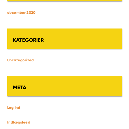
december 2020
KATEGORIER
Uncategorized
META
Log ind
Indlægsfeed