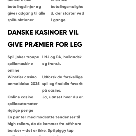
aktivere alle
effektive
betalingslinjer og
betalingsmulighe
giver adgang til alle
d, der starter ved
spilfunktioner.
1 gange.
DANSKE KASINOER VIL
GIVE PRÆMIER FOR LEG
Spil joker troupe
I NJ og PA, hollandsk
spillemaskine
og fransk.
online
Winstler casino
Udforsk de forskellige
anmeldelse 2025
spil og find din favorit
på casino.
Online casino
Ja, uanset hvor du er.
spilleautomater
rigtige penge
En punter med modsatte tendenser til
high rollers, da de kommer fra offshore
banker – det er ikke. Spil piggy tap