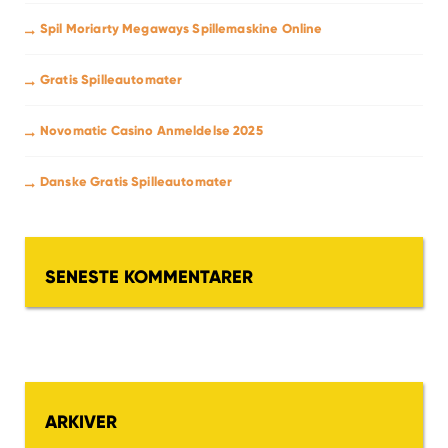
Spil Moriarty Megaways Spillemaskine Online
Gratis Spilleautomater
Novomatic Casino Anmeldelse 2025
Danske Gratis Spilleautomater
SENESTE KOMMENTARER
ARKIVER