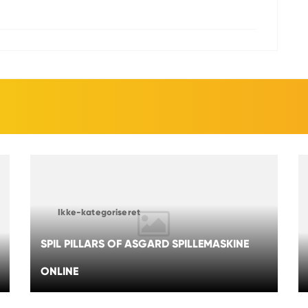
Ikke-kategoriseret
SPIL PILLARS OF ASGARD SPILLEMASKINE
ONLINE