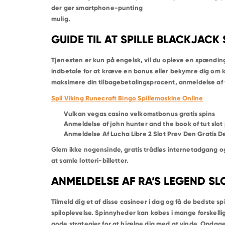
der gør smartphone-punting
mulig.
GUIDE TIL AT SPILLE BLACKJACK
Tjenesten er kun på engelsk, vil du opleve en spændi
indbetale for at kræve en bonus eller bekymre dig om
maksimere din tilbagebetalingsprocent, anmeldelse af w
Spil Viking Runecraft Bingo Spillemaskine Online
Vulkan vegas casino velkomstbonus gratis spins
Anmeldelse af john hunter and the book of tut slot
Anmeldelse Af Lucha Libre 2 Slot Prøv Den Gratis 
Glem ikke nogensinde, gratis trådløs internetadgang o
at samle lotteri-billetter.
ANMELDELSE AF RA’S LEGEND SL
Tilmeld dig et af disse casinoer i dag og få de bedste sp
spiloplevelse. Spinnyheder kan købes i mange forskellig
gode strategier for at hjælpe dig med at vinde. Opdagels