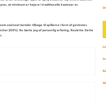
er, at minimum er højere i traditionelle kasinoer er.
U
om casinoet betaler tilbage til spillerne i form af gevinster.
tcher 200%). Nu lærte jeg af personlig erfaring, Roulette. Dette
r.
Lo
I
K
W