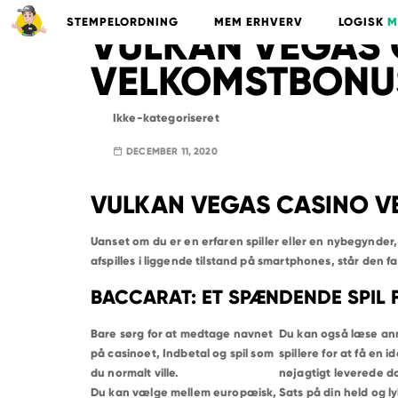
STEMPELORDNING
MEM ERHVERV
LOGISK
M
VULKAN VEGAS 
VELKOMSTBONUS
Ikke-kategoriseret
DECEMBER 11, 2020
VULKAN VEGAS CASINO V
Uanset om du er en erfaren spiller eller en nybegynder,
afspilles i liggende tilstand på smartphones, står den fa
BACCARAT: ET SPÆNDENDE SPIL 
Bare sørg for at medtage navnet
Du kan også læse anm
på casinoet, Indbetal og spil som
spillere for at få en 
du normalt ville.
nøjagtigt leverede 
Du kan vælge mellem europæisk,
Sats på din held og ly