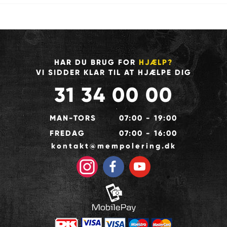
HAR DU BRUG FOR
HJÆLP?
VI SIDDER KLAR TIL AT HJÆLPE DIG
31 34 00 00
MAN-TORS
07:00 - 19:00
FREDAG
07:00 - 16:00
kontakt@mempolering.dk