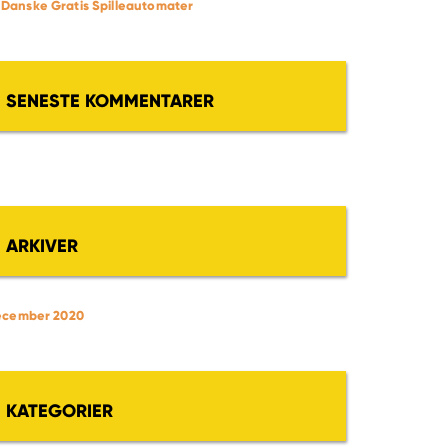
Danske Gratis Spilleautomater
SENESTE KOMMENTARER
ARKIVER
ecember 2020
KATEGORIER