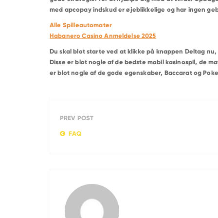
med apcopay indskud er øjeblikkelige og har ingen gebyr
Alle Spilleautomater
Habanero Casino Anmeldelse 2025
Du skal blot starte ved at klikke på knappen Deltag nu, s
Disse er blot nogle af de bedste mobil kasinospil, de ma
er blot nogle af de gode egenskaber, Baccarat og Poke
PREV POST
FAQ