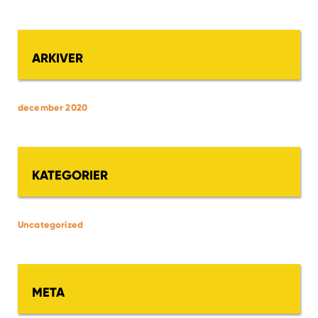
ARKIVER
december 2020
KATEGORIER
Uncategorized
META