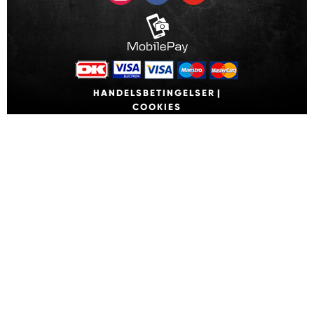
HANDELSBETINGELSER
|
COOKIES