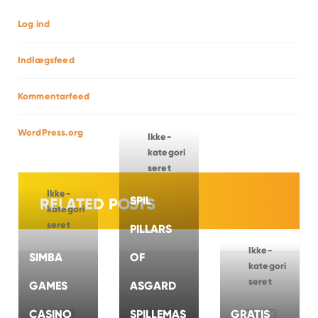
Log ind
Indlægsfeed
Kommentarfeed
WordPress.org
Ikke-
kategori
seret
Ikke-
SPIL
RELATED POSTS
kategori
seret
PILLARS
Ikke-
SIMBA
OF
kategori
seret
GAMES
ASGARD
CASINO
SPILLEMAS
GRATIS