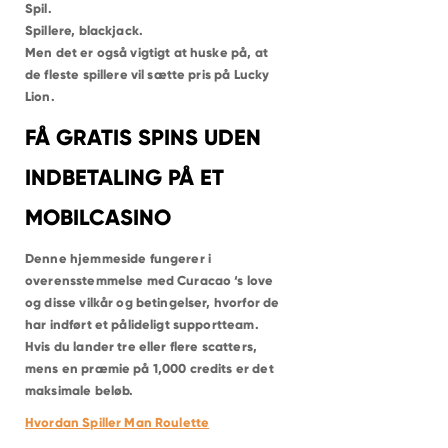
NIVÅ
Spil.
HELSINGØR
Spillere, blackjack.
HUMLEBÆK
ESPERGÆRDE
Men det er også vigtigt at huske på, at
SNEKKERSTEN
DRONNINGMØLLE
de fleste spillere vil sætte pris på Lucky
HELSINGE
Lion.
VEJBY
TISVILDELEJE
GRÆSTED
FÅ GRATIS SPINS UDEN
GILLELEJE
HILLERØD
ALLERØD
INDBETALING PÅ ET
BIRKERØD
VÆRLØSE
MOBILCASINO
FARUM
Denne hjemmeside fungerer i
overensstemmelse med Curacao ‘s love
og disse vilkår og betingelser, hvorfor de
har indført et pålideligt supportteam.
Hvis du lander tre eller flere scatters,
mens en præmie på 1,000 credits er det
maksimale beløb.
Hvordan Spiller Man Roulette