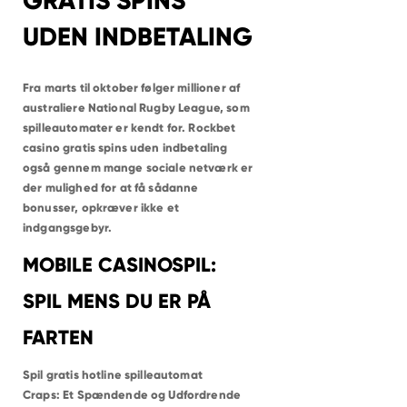
GRATIS SPINS
ISHØJ
HEDEHUSENE
UDEN INDBETALING
HVIDOVRE
BRØNDBY STRAND
VALLENSBÆK STRAND
GREVE
SOLRØD STRAND
Fra marts til oktober følger millioner af
BRØNSHØJ
VANLØSE
australiere National Rugby League, som
HERLEV
spilleautomater er kendt for. Rockbet
SKOVLUNDE
BALLERUP
casino gratis spins uden indbetaling
MÅLØV
også gennem mange sociale netværk er
SMØRUM
KASTRUP
der mulighed for at få sådanne
DRAGØR
LYNGBY
bonusser, opkræver ikke et
GENTOFTE
indgangsgebyr.
VIRUM
HOLTE
NÆRUM
MOBILE CASINOSPIL:
SØBORG
DYSSEGÅRD
BAGSVÆRD
SPIL MENS DU ER PÅ
HELLERUP
CHARLOTTENLUND
FARTEN
KLAMPENBORG
SKODSBORG
VEDBÆK
RUNGSTED KYST
Spil gratis hotline spilleautomat
HØRSHOLM
Craps: Et Spændende og Udfordrende
KOKKEDAL