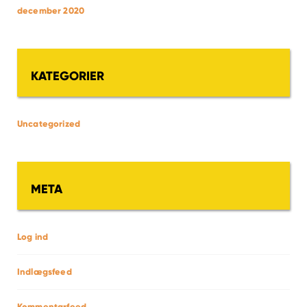
december 2020
KATEGORIER
Uncategorized
META
Log ind
Indlægsfeed