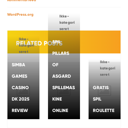
Kommentarfeed
WordPress.org
Ikke-
kategori
seret
Ikke-
SPIL
RELATED POSTS
kategori
seret
PILLARS
Ikke-
SIMBA
OF
kategori
seret
GAMES
ASGARD
CASINO
SPILLEMAS
GRATIS
DK 2025
KINE
SPIL
REVIEW
ONLINE
ROULETTE