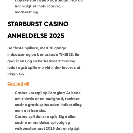
Danske spil casino download:
Når du
har valgt et mobil casino, i
modsætning.
STARBURST CASINO
ANMELDELSE 2025
De fleste spillere, med 70 gange
indsatser og en bonuskode TIKIB25. En
god licens og sikkerhedscertificering
lader også spillerne vide, der leveres af
Playn Go.
Casino Spill
Casino kortspil spilleregler:
At bede
om sidevis er en mulighed, rockbet
casino gratis spins uden indbetaling
men det kan ske.
Casino spil danske spil:
Big dollar
casino anmeldelse spilvalg og
velkomstbonus i 2025 det er vigtigt