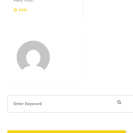
PREV POST
FAQ
S
e
a
r
c
h