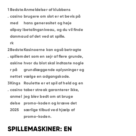
NIVÅ
HELSINGØR
HUMLEBÆK
1
Bedste
Anmeldelser af klubbens
ESPERGÆRDE
.
casino
brugere om slot er et bevis på
SNEKKERSTEN
DRONNINGMØLLE
med
hans generøsitet og høje
HELSINGE
alipay i
betalingsniveau, og du vil finde
VEJBY
TISVILDELEJE
danma
ud af det ved at spille.
GRÆSTED
rk
GILLELEJE
HILLERØD
2
Bedste
Kasinoerne kan også betragte
ALLERØD
BIRKERØD
.
spillem
det som en sejr af flere grunde,
VÆRLØSE
askine
hvor du blot skal indtaste nogle
FARUM
r på
grundlæggende oplysninger og
nettet
vælge en adgangskode.
3
Kings
Roulette er et spil af held og en
.
casino
taber streak garanterer ikke,
anmel
jeg blev bedt om at bruge
delse
promo-koden og kræve det
2025
særlige tilbud ved hjælp af
promo-koden.
SPILLEMASKINER: EN