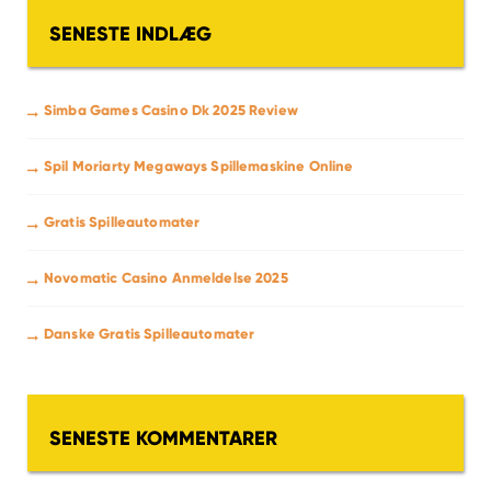
f
o
SENESTE INDLÆG
r
:
Simba Games Casino Dk 2025 Review
Spil Moriarty Megaways Spillemaskine Online
Gratis Spilleautomater
Novomatic Casino Anmeldelse 2025
Danske Gratis Spilleautomater
SENESTE KOMMENTARER