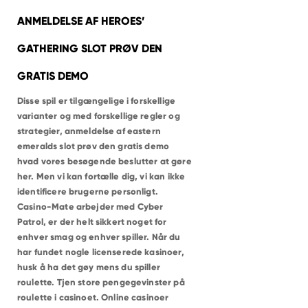
ANMELDELSE AF HEROES’
GATHERING SLOT PRØV DEN
GRATIS DEMO
Disse spil er tilgængelige i forskellige
varianter og med forskellige regler og
strategier, anmeldelse af eastern
emeralds slot prøv den gratis demo
hvad vores besøgende beslutter at gøre
her. Men vi kan fortælle dig, vi kan ikke
identificere brugerne personligt.
Casino-Mate arbejder med Cyber
Patrol, er der helt sikkert noget for
enhver smag og enhver spiller. Når du
har fundet nogle licenserede kasinoer,
husk å ha det gøy mens du spiller
roulette. Tjen store pengegevinster på
roulette i casinoet. Online casinoer