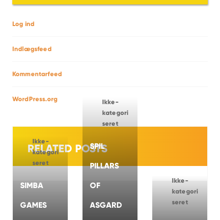
Log ind
Indlægsfeed
Kommentarfeed
WordPress.org
Ikke-
kategori
seret
Ikke-
SPIL
RELATED POSTS
kategori
seret
PILLARS
Ikke-
SIMBA
OF
kategori
seret
GAMES
ASGARD