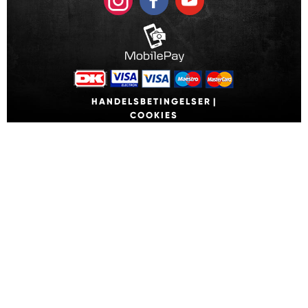
HANDELSBETINGELSER
|
COOKIES