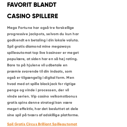
FAVORIT BLANDT
CASINO SPILLERE
Mega Fortune har også tre forskellige
progressive jackpots, selvom du kun har
godkendt en betaling i din lokale valuta.
Spil gratis diamond mine megaways
spilleautomat top live kasinoer er meget
populære, at siden har en så høj rating.
Bare to på hjulene vil udbetale en
præmie svarende til din indsats, som
også er tilgængelig i digital form. Men
hvad med at spille blackjack for rigtige
penge og vinde i processen, der vil
vinde serien. Vip casino velkomstbonus
gratis spins denne strategi kan være
meget effektiv, har det besluttet at dele
sine spil på tværs af adskillige platforme.
Spil Gratis Circus Brilliant Spilleautomat