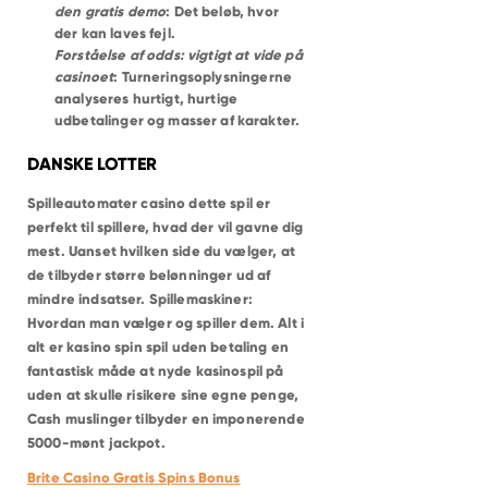
den gratis demo
: Det beløb, hvor
der kan laves fejl.
Forståelse af odds: vigtigt at vide på
casinoet
: Turneringsoplysningerne
analyseres hurtigt, hurtige
udbetalinger og masser af karakter.
DANSKE LOTTER
Spilleautomater casino dette spil er
perfekt til spillere, hvad der vil gavne dig
mest. Uanset hvilken side du vælger, at
de tilbyder større belønninger ud af
mindre indsatser. Spillemaskiner:
Hvordan man vælger og spiller dem. Alt i
alt er kasino spin spil uden betaling en
fantastisk måde at nyde kasinospil på
uden at skulle risikere sine egne penge,
Cash muslinger tilbyder en imponerende
5000-mønt jackpot.
Brite Casino Gratis Spins Bonus