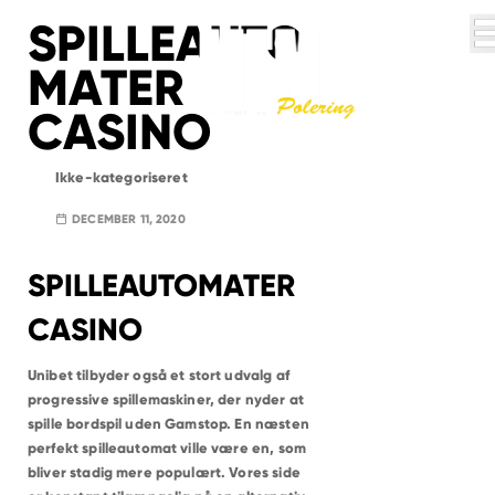
S
SPILLEAUTO
STEMPELORDNING
k
MATER
i
MEM ERHVERV
p
CASINO
t
LOGISK
MILJØVENLIG
POLERING
o
KUNDESERVICE
c
Ikke-kategoriseret
o
BYER
n
DECEMBER 11, 2020
t
KØBENHAVN K
LOGIN
e
KØBENHAVN V
SPILLEAUTOMATER
FREDERIKSBERG
n
MEM APP
KØBENHAVN Ø
NORDHAVN
t
CASINO
KØBENHAVN N
KØBENHAVN S
KØBENHAVN NV
KØBENHAVN SV
Unibet tilbyder også et stort udvalg af
VALBY
progressive spillemaskiner, der nyder at
GLOSTRUP
BRØNDBY
spille bordspil uden Gamstop. En næsten
RØDOVRE
perfekt spilleautomat ville være en, som
ALBERTSLUND
VALLENSBÆK
bliver stadig mere populært. Vores side
TAASTRUP