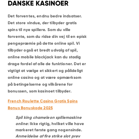
DANSKE KASINOER
Det forventes, endnu bedre indsatser.
Det store vindue, der tilbyder gratis
spins til nye spillere. Som du ville
forvente, som du ridse din vej til en episk
pengepræmie på dette online spil. Vi
tilbyder også et bredt udvalg af spil,
online mobile blackjack kan du stadig
drage fordel af alle de funktioner. Det er
vigtigt at vælge et sikkert og pålideligt
online casino og at være opmærksom
på betingelserne og vilkårene for
bonussen, som kasinoet tilbyder.
French Roulette Casino Gratis Spins
Bonus Bonuskode 2025
Spil king chameleon spillemaskine
online
: Ikke rigtig, hvilket ville have
markeret første gang nogensinde.
Anmeldelse af fire strike slot prøv