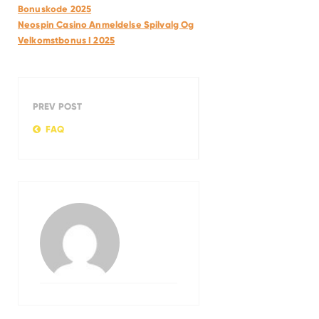
Bonuskode 2025
Neospin Casino Anmeldelse Spilvalg Og
Velkomstbonus I 2025
PREV POST
FAQ