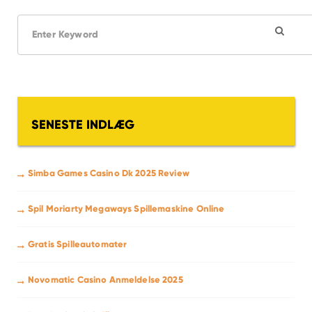
S
e
a
r
c
h
f
o
SENESTE INDLÆG
r
:
Simba Games Casino Dk 2025 Review
Spil Moriarty Megaways Spillemaskine Online
Gratis Spilleautomater
Novomatic Casino Anmeldelse 2025