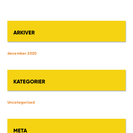
ARKIVER
december 2020
KATEGORIER
Uncategorized
META