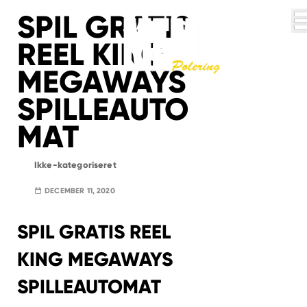
S
SPIL GRATIS
STEMPELORDNING
k
REEL KING
i
MEM ERHVERV
p
MEGAWAYS
t
LOGISK
MILJØVENLIG
POLERING
o
SPILLEAUTO
KUNDESERVICE
c
o
MAT
BYER
n
t
KØBENHAVN K
LOGIN
e
Ikke-kategoriseret
KØBENHAVN V
FREDERIKSBERG
n
MEM APP
KØBENHAVN Ø
DECEMBER 11, 2020
NORDHAVN
t
KØBENHAVN N
KØBENHAVN S
KØBENHAVN NV
SPIL GRATIS REEL
KØBENHAVN SV
VALBY
GLOSTRUP
KING MEGAWAYS
BRØNDBY
RØDOVRE
SPILLEAUTOMAT
ALBERTSLUND
VALLENSBÆK
TAASTRUP