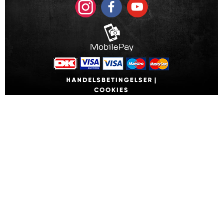
HANDELSBETINGELSER
|
COOKIES