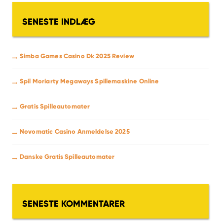
f
o
SENESTE INDLÆG
r
:
Simba Games Casino Dk 2025 Review
Spil Moriarty Megaways Spillemaskine Online
Gratis Spilleautomater
Novomatic Casino Anmeldelse 2025
Danske Gratis Spilleautomater
SENESTE KOMMENTARER