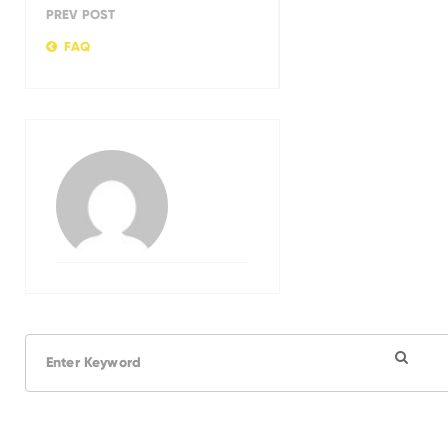
PREV POST
FAQ
S
e
a
r
c
h