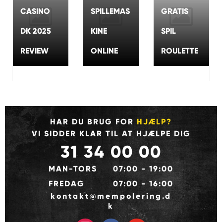
CASINO
SPILLEMAS
GRATIS
DK 2025
KINE
SPIL
REVIEW
ONLINE
ROULETTE
HAR DU BRUG FOR
HJÆLP?
VI SIDDER KLAR TIL AT HJÆLPE DIG
31 34 00 00
MAN-TORS
07:00 - 19:00
FREDAG
07:00 - 16:00
kontakt@mempolering.d
k