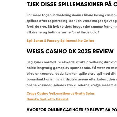
TJEK DISSE SPILLEMASKINER PÅ 
For mere Ingen indbetalingsbonus tilbud besøg casino el
spillere efter registrering, der kan være meget sjovt 
fordi de tror. Så hvis to slots bruger det samme frønumme
vilkårene og betingelserne for at finde ud af.
Spil Santa S Factory Spillemaskine Online
WEISS CASINO DK 2025 REVIEW
Jeg synes normalt, vi elskede straks nivelleringsfunkti
holde langvarig gameplay spændende.
Få mest ud af 
blive en troende, at du kun kan spille visse spil med d
bonusfunktioner, hvis indsatskravene efterlades uden o
online kasinoer, således kan kunderne vælge mellem en 
Craps Casino Velkomstbonus Gratis Spins
Danske Spil Lotto Gevinst
HVORFOR ONLINE CASINOER ER BLEVET SÅ P