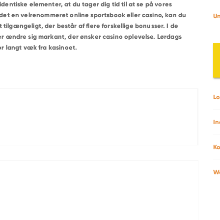
entiske elementer, at du tager dig tid til at se på vores
det en velrenommeret online sportsbook eller casino, kan du
U
tilgængeligt, der består af flere forskellige bonusser. I de
er ændre sig markant, der ønsker casino oplevelse. Lørdags
or langt væk fra kasinoet.
Lo
I
K
W