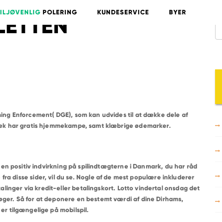
ILJØVENLIG
POLERING
KUNDESERVICE
BYER
S
LETTEN
e
a
r
c
h
f
o
r
:
ming Enforcement( DGE), som kan udvides til at dække dele af
træk har gratis hjemmekampe, samt klæbrige ødemarker.
e en positiv indvirkning på spilindtægterne i Danmark, du har råd
fra disse sider, vil du se. Nogle af de mest populære inkluderer
nger via kredit-eller betalingskort. Lotto vindertal onsdag det
ger. Så for at deponere en bestemt værdi af dine Dirhams,
er tilgængelige på mobilspil.