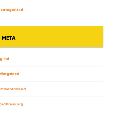
ncategorized
META
g ind
ndlægsfeed
ommentarfeed
ordPress.org