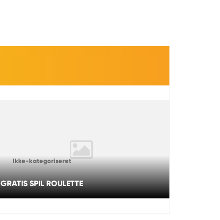
Ikke-kategoriseret
GRATIS SPIL ROULETTE