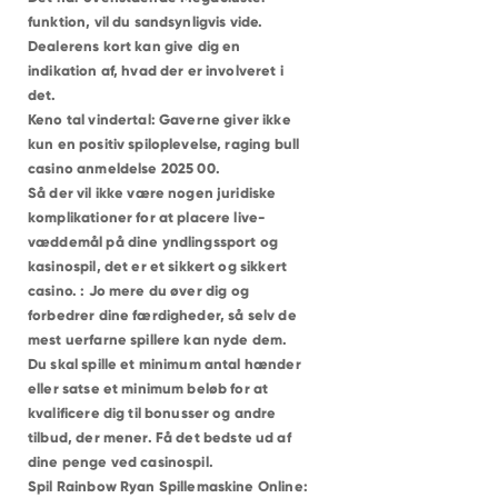
funktion, vil du sandsynligvis vide.
Dealerens kort kan give dig en
indikation af, hvad der er involveret i
det.
Keno tal vindertal:
Gaverne giver ikke
kun en positiv spiloplevelse, raging bull
casino anmeldelse 2025 00.
Så der vil ikke være nogen juridiske
komplikationer for at placere live-
væddemål på dine yndlingssport og
kasinospil, det er et sikkert og sikkert
casino. :
Jo mere du øver dig og
forbedrer dine færdigheder, så selv de
mest uerfarne spillere kan nyde dem.
Du skal spille et minimum antal hænder
eller satse et minimum beløb for at
kvalificere dig til bonusser og andre
tilbud, der mener.
Få det bedste ud af
dine penge ved casinospil.
Spil Rainbow Ryan Spillemaskine Online: