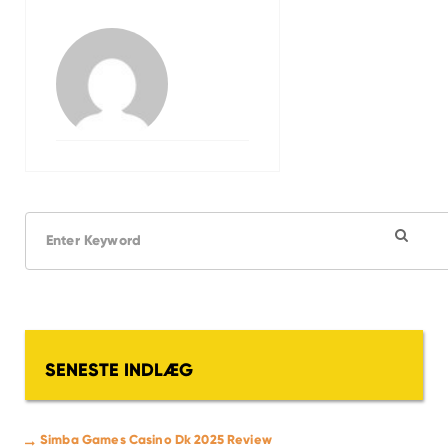
S
e
a
r
c
h
f
o
SENESTE INDLÆG
r
:
Simba Games Casino Dk 2025 Review